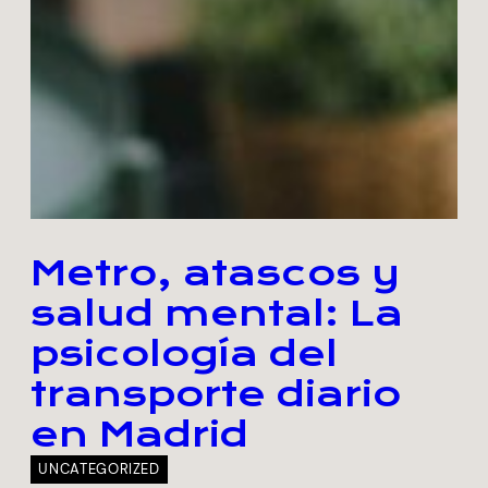
Metro, atascos y
salud mental: La
psicología del
transporte diario
en Madrid
UNCATEGORIZED