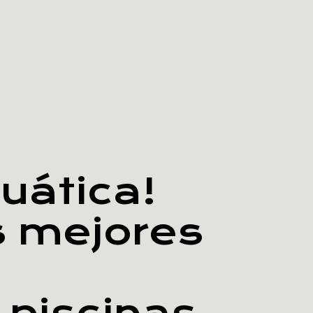
uática!
s mejores
 piscinas