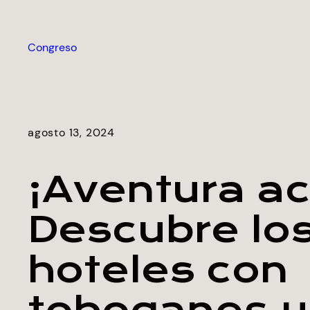
Saltar
al
Congreso
contenido
agosto 13, 2024
¡Aventura ac
Descubre lo
hoteles con
toboganes y