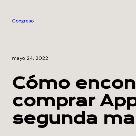
Saltar
al
Congreso
contenido
mayo 24, 2022
Cómo encont
comprar App
segunda ma